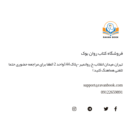
انتشارات آوای نور
انتشارات آوند دانش
انتشارات آیدین
انتشارات اسبار
انتشارات امید انقلاب
فروشگاه کتاب روان بوک
انتشارات امیرکبیر
تهران،میدان انقلاب،خ روانمهر-پلاک 144واحد 2 (لطفا برای مراجعه حضوری حتما
انتشارات بعثت
تلفنی هماهنگ کنید)
انتشارات بهجت
support@ravanbook.com
انتشارات بینش نو
09122659891
انتشارات پژوهشگاه حوزه و دانشگاه
انتشارات تزکیه
انتشارات جهش