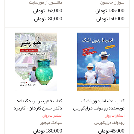
کیومرث فرح بخش
سوزان جانسون
دانلسون آر فورسایت
135,000 تومان
162,000 تومان
150,000تومان
180,000تومان
کتاب انضباط بدون اشک
کتاب خم پنیر- زندگینامه
نویسنده رودولف درایکورس
دکتر حسن کاردان- کاربرد
مترجم حمید علیزاده
مدیریت انسان گرایانه در
انتشارات روان
انتشارات روان
صنعت
رودولف درایکورس
سیامک مهجور
45,000 تومان
180,000 تومان