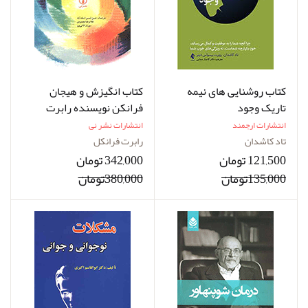
کتاب روشنایی های نیمه
کتاب انگیزش و هیجان
تاریک وجود
فرانکن نویسنده رابرت
فرانکل مترجم حسن شمس
انتشارات ارجمند
انتشارات نشر نی
اسفندآباد
تاد کاشدان
رابرت فرانکل
121,500 تومان
342,000 تومان
135,000تومان
380,000تومان