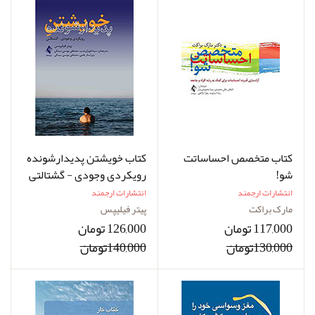
کتاب متخصص احساساتت
کتاب خویشتن پدیدارشونده
شو!
رویکردی وجودی - گشتالتی
انتشارات ارجمند
انتشارات ارجمند
مارک براکت
پیتر فیلیپس
117,000 تومان
126,000 تومان
130,000تومان
140,000تومان