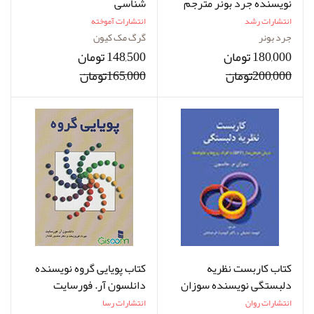
نویسنده جرد بونر مترجم
شناسی
جواد طهوریان
انتشارات رشد
انتشارات آموخته
جرد بونر
گرگ مک کیون
180,000 تومان
148,500 تومان
200,000تومان
165,000تومان
کتاب کاربست نظریه
کتاب پویایی گروه نویسنده
دلبستگی نویسنده سوزان
دانلسون آر. فورسایت
جانسون مترجم دکتر
مترجم فیروزبخت
انتشارات روان
انتشارات رسا