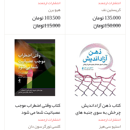
اثبات شده برای پذیرش
عادت‌های ناسالم‌تان را کنار
انتشارات ارجمند
انتشارات ارجمند
خود، ایجاد قدرت درونی و
بگذارید
کریستین نف
هیو برن
شکوفایی
135,000 تومان
103,500 تومان
150,000تومان
115,000تومان
کتاب ذهن آزاداندیش
کتاب وقتی اضطراب موجب
چرخش به سوی جنبه های
عصبانیت شما می شود
مهم و معنی دار زندگی
انتشارات ارجمند
انتشارات ارجمند
استیو سی هیز
کلسی تورگرسون دان