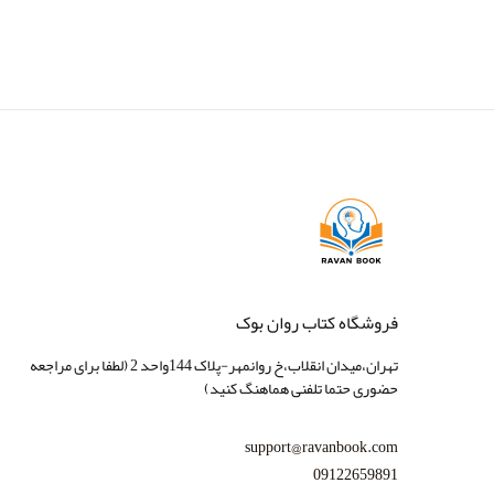
فروشگاه کتاب روان بوک
تهران،میدان انقلاب،خ روانمهر-پلاک 144واحد 2 (لطفا برای مراجعه
حضوری حتما تلفنی هماهنگ کنید)
support@ravanbook.com
09122659891