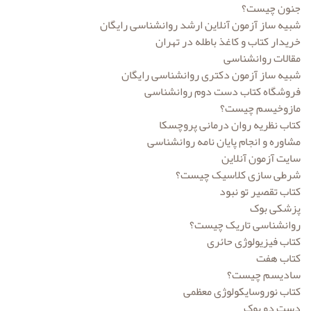
جنون چیست؟
انتشارات صابرین
شبیه ساز آزمون آنلاین ارشد روانشناسی رایگان
انتشارات طرحواره
خریدار کتاب و کاغذ باطله در تهران
مقالات روانشناسی
انتشارات فروزش
شبیه ساز آزمون دکتری روانشناسی رایگان
فروشگاه کتاب دست دوم روانشناسی
انتشارات قطره
مازوخیسم چیست؟
انتشارات ققنوس
کتاب نظریه روان درمانی پروچسکا
مشاوره و انجام پایان نامه روانشناسی
انتشارات کمال تربیت
سایت آزمون آنلاین
انتشارات گپ
شرطی سازی کلاسیک چیست؟
کتاب تقصیر تو نبود
انتشارات ما و شما
پزشکی بوک
روانشناسی تاریک چیست؟
انتشارات ماهان
کتاب فیزیولوژی حائری
انتشارات مدرسان شریف
کتاب هفت
سادیسم چیست؟
انتشارات مرکز نشر دانشگاهی
کتاب نوروسایکولوژی معظمی
دست دو بوک
انتشارات میلکان