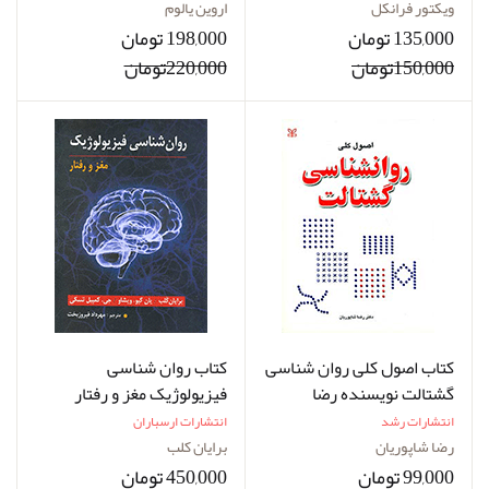
صالحیان
نژاد آسمانی
ویکتور فرانکل
اروین یالوم
135,000 تومان
198,000 تومان
150,000تومان
220,000تومان
کتاب اصول کلی روان شناسی
کتاب روان شناسی
گشتالت نویسنده رضا
فیزیولوژیک مغز و رفتار
شاپوریان
نویسنده برایان کلب مترجم
انتشارات رشد
انتشارات ارسباران
مهرداد فیروزبخت
رضا شاپوریان
برایان کلب
99,000 تومان
450,000 تومان