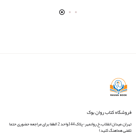
انتشارات آثارفکر
انتشارات آراه
انتشارات آکادمیک
انتشارات آگه
انتشارات آوای نور
انتشارات آوند دانش
انتشارات آیدین
انتشارات اسبار
انتشارات امید انقلاب
فروشگاه کتاب روان بوک
انتشارات امیرکبیر
تهران،میدان انقلاب،خ روانمهر-پلاک 144واحد 2 (لطفا برای مراجعه حضوری حتما
انتشارات بعثت
تلفنی هماهنگ کنید)