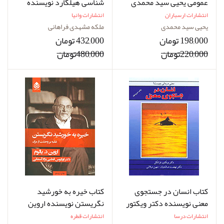
عمومی یحیی سید محمدی
شناسی هیلگارد نویسنده
دکتر ملکه مشهدی فراهانی
انتشارات ارسباران
انتشارات وانیا
یحیی سید محمدی
ملکه مشهدی فراهانی
198,000 تومان
432,000 تومان
220,000تومان
480,000تومان
کتاب انسان در جستجوی
کتاب خیره به خورشید
معنی نویسنده دکتر ویکتور
نگریستن نویسنده اروین
فرانکل مترجم دکتر نهضت
یالوم مترجم اورانوس قطبی
انتشارات درسا
انتشارات قطره