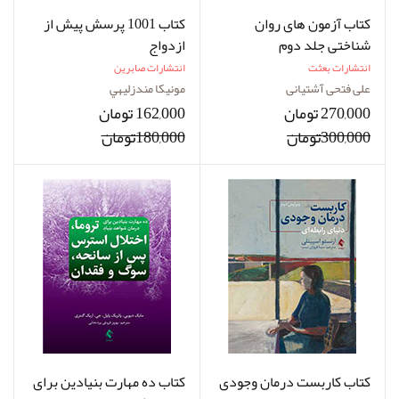
کتاب آزمون های روان
کتاب 1001 پرسش پیش از
شناختی جلد دوم
ازدواج
انتشارات بعثت
انتشارات صابرین
علی فتحی آشتیانی
مونيكا مندزليهي
270,000 تومان
162,000 تومان
300,000تومان
180,000تومان
کتاب کاربست درمان وجودی
کتاب ده مهارت بنیادین برای