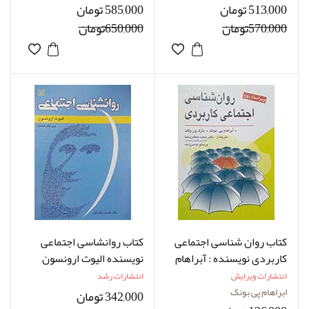
513,000 تومان
585,000 تومان
570,000تومان
650,000تومان
کتاب روان شناسی اجتماعی
کتاب روانشاسی اجتماعی
کاربردی نویسنده : آبراهام
نویسنده الیوت ارونسون
پی بونک مارک ون وگت
ترجمه حسین شکرکن
انتشارات ویرایش
انتشارات رشد
مترجم دکتر مجید صفارنیا
ابراهام پی بونک
342,000 تومان