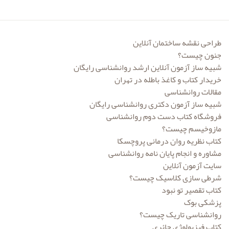
انتشارات سخن
انتشارات شباهنگ
طراحی نقشه ساختمان آنلاین
جنون چیست؟
انتشارات صابرین
شبیه ساز آزمون آنلاین ارشد روانشناسی رایگان
انتشارات طرحواره
خریدار کتاب و کاغذ باطله در تهران
مقالات روانشناسی
انتشارات فروزش
شبیه ساز آزمون دکتری روانشناسی رایگان
فروشگاه کتاب دست دوم روانشناسی
انتشارات قطره
مازوخیسم چیست؟
انتشارات ققنوس
کتاب نظریه روان درمانی پروچسکا
مشاوره و انجام پایان نامه روانشناسی
انتشارات کمال تربیت
سایت آزمون آنلاین
انتشارات گپ
شرطی سازی کلاسیک چیست؟
کتاب تقصیر تو نبود
انتشارات ما و شما
پزشکی بوک
روانشناسی تاریک چیست؟
انتشارات ماهان
کتاب فیزیولوژی حائری