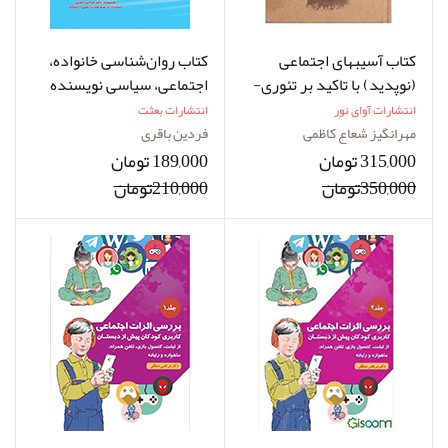
کتاب آسیب­های اجتماعی
کتاب روان‌شناسی خانواده،
اجتماعی، سیاسی نویسنده
های زیربنایی و راهکارهای
دکتر فردین باقری
انتشارات آوای نور
انتشارات بعثت
مقابله ­ای نویسنده مهرانگیز
مهرانگیز شعاع کاظمی
فردین باقری
شعاع کاظمی
315,000 تومان
189,000 تومان
350,000تومان
210,000تومان