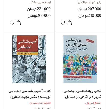
رابرت ویلیام لاندین مترجم
آبراهام پی.بونک ترجمه
رابرت ویلیام لاندین
ابراهام پی بونک
یحیی سید محمدی
پرستو حسن زاد
207,000 تومان
234,000 تومان
230,000تومان
260,000تومان
کتاب روانشناسی اجتماعی
کتاب آسیب شناسی اجتماعی
کاربردی اگاهی از مسائل
نویسنده دکتر مجید صفاری
اجتماعی و عملی و رسیدگی
نیا
انتشارات روان
انتشارات ارسباران
به انها نویسنده جمی گرومن
جمی گرومن
مجید صفارینیا