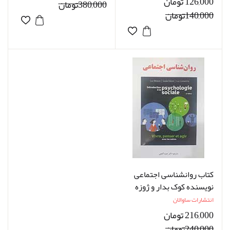
126,000 تومان
380,000تومان
140,000تومان
کتاب روانشناسی اجتماعی
نویسنده کوک بدار و ژوزه
دزیل و لوک لامارش مترجم
انتشارات ساوالان
دکتر حمزه گنجی
216,000 تومان
240,000تومان