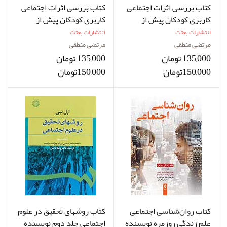
کتاب ﺑﺮرﺳﯽ اﺛﺮات اﺟﺘﻤﺎﻋﯽ
کتاب ﺑﺮرﺳﯽ اﺛﺮات اﺟﺘﻤﺎﻋﯽ
ﮐﺎرﺑﺮی کودکان ﭘﯿﺶ از
ﮐﺎرﺑﺮی کودکان ﭘﯿﺶ از
دﺑﺴﺘﺎن از ﺗﺒﻠﺖ، کنسول
دﺑﺴﺘﺎن از ﺗﺒﻠﺖ، کنسول
انتشارات بعثت
انتشارات بعثت
بازی، ﺗﻠﻔﻦ ﻫﻤﺮاه، ﻣﺎﻫﻮاره و
بازی، ﺗﻠﻔﻦ ﻫﻤﺮاه، ﻣﺎﻫﻮاره و
مرتضی منطقی
مرتضی منطقی
راﯾﺎﻧﻪ جلد 2 نویسنده دکتر
راﯾﺎﻧﻪ جلد ۱ نویسنده دکتر
135,000 تومان
135,000 تومان
مرتضی منطقی
مرتضی منطقی
150,000تومان
150,000تومان
کتاب روان‌شناسی اجتماعی
کتاب روشهای تحقیق در علوم
علم زندگی روزمره نویسنده
اجتماعی جلد دوم نویسنده