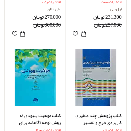
ارل ببی مترجم دکتر رضا
اجتماعی نویسنده دکتر علی
انتشارات سمت
انتشارات رشد
فاضل
دلاور
ارل ببی
علی دلاور
231,300 تومان
270,000 تومان
257,000تومان
300,000تومان
کتاب پژوهش چند متغیری
کتاب موهبت بهبودی 52
کاربردی طرح و تفسیر
روش توجه آگاهانه برای
نویسنده لاورنس اس.میرز
زندگی لذت بخش فراسوی
انتشارات رشد
انتشارات ابن سینا