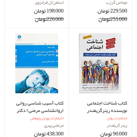
آزمایشگاه انجام دهید؟
توماس گرزِب
استفن ال فرانزوی
229,500 تومان
198,000 تومان
255,000تومان
220,000تومان
کتاب شناخت اجتماعی
کتاب آسیب شناسی روانی
نویسنده رینرگریفندر
(روانشناسی مرضی) دکتر
نویسنده مجید صفاری نیا
پیری نشر پوران پژوهش
انتشارات روان
انتشارات پوران پژوهش
رینر گریفندر
مرتضی پیری
90,000 تومان
438,300 تومان