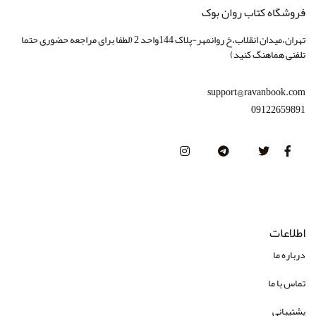
فروشگاه کتاب روان بوک
انتشارات امیرکبیر
تهران،میدان انقلاب،خ روانمهر-پلاک 144واحد 2 (لطفا برای مراجعه حضوری حتما
انتشارات بعثت
تلفنی هماهنگ کنید)
انتشارات بهجت
support@ravanbook.com
انتشارات بینش نو
09122659891
انتشارات پژوهشگاه حوزه و دانشگاه
انتشارات تزکیه
انتشارات جهش
انتشارات چهارخونه
اطلاعات
انتشارات دانژه
درباره ما
انتشارات دانشگاه علامه طباطبایی
تماس با ما
انتشارات دایره
پشتیبانی