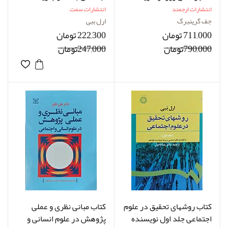
جف گرینبرگ مترجم دکتر
ارل ببی مترجم دکتر رضا
انتشارات ارجمند
انتشارات سمت
علی افشاری
فاضل
جف گرینبرگ
ارل ببی
711,000 تومان
222,300 تومان
790,000تومان
247,000تومان
کتاب روشهای تحقیق در علوم
کتاب مبانی نظری و عملی
اجتماعی جلد اول نویسنده
پژوهش در علوم انسانی و