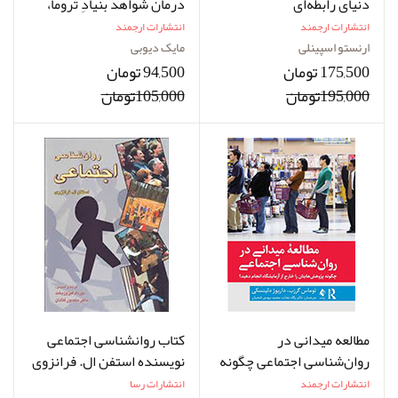
دنیای رابطه‌ای
درمان شواهد بنیادِ تروما،
اختلال استرس پس از
انتشارات ارجمند
انتشارات ارجمند
سانحه، سوگ و فقدان
ارنستو اسپینلی
مایک دیوبی
175,500 تومان
94,500 تومان
195,000تومان
105,000تومان
مطالعه میدانی در
کتاب روانشناسی اجتماعی
روان‌شناسی اجتماعی چگونه
نویسنده استفن ال. فرانزوی
پژوهش‌هایتان را خارج از
مترجم مهرداد فیروزبخت
انتشارات ارجمند
انتشارات رسا