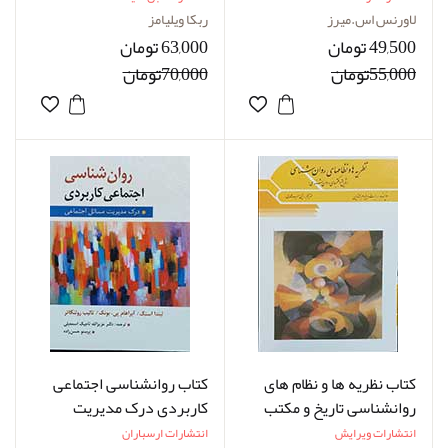
مترجم دکتر حسن پاشا
اعتیاد نویسنده ربکا ویلیامز
لاورنس اس.میرز
ربکا ویلیامز
شریفی
و جولی کرفت مترجم دکتر
49,500 تومان
63,000 تومان
مهدی اکبری و محمد حسین
55,000تومان
70,000تومان
بهادری
کتاب نظریه ها و نظام های
کتاب روانشناسی اجتماعی
روانشناسی تاریخ و مکتب
کاربردی درک مدیریت
های روانشناسی نویسنده
مسائل اجتماعی نویسنده
انتشارات ویرایش
انتشارات ارسباران