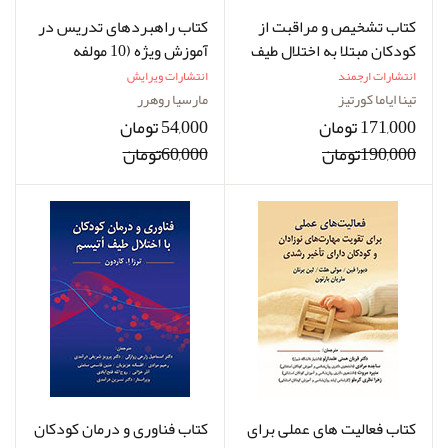
کتاب تشخیص و مراقبت از
کتاب راهبردهای تدریس در
کودکان مبتلا به اختلال طیف
آموزش ویژه (10 مولفه
اوتیسم
ضروری برای موفقیت دانش
انتشارات ارجمند
انتشارات ویرایش
آموزان با نیازهای ویژه)
تینا ایاما کورتیز
مارسیا روهرر
171,000 تومان
54,000 تومان
190,000تومان
60,000تومان
کتاب فعالیت های عملی برای
کتاب فناوری و درمان کودکان