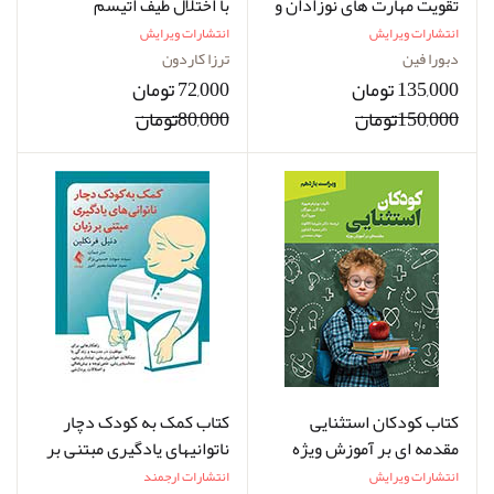
تقویت مهارت های نوزادان و
با اختلال طیف اتیسم
کودکان دارای تاخیر رشدی
انتشارات ویرایش
انتشارات ویرایش
دبورا فین
ترزا کاردون
135,000 تومان
72,000 تومان
150,000تومان
80,000تومان
کتاب کودکان استثنایی
کتاب کمک به کودک دچار
مقدمه ای بر آموزش ویژه
ناتوانیهای یادگیری مبتنی بر
زبان نویسنده دنیل فرنکلین
انتشارات ویرایش
انتشارات ارجمند