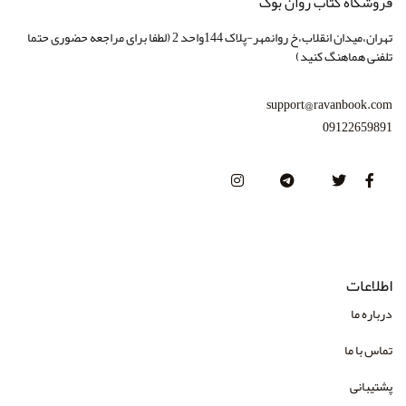
فروشگاه کتاب روان بوک
انتشارات امیرکبیر
تهران،میدان انقلاب،خ روانمهر-پلاک 144واحد 2 (لطفا برای مراجعه حضوری حتما
انتشارات بعثت
تلفنی هماهنگ کنید)
انتشارات بهجت
support@ravanbook.com
انتشارات بینش نو
09122659891
انتشارات پژوهشگاه حوزه و دانشگاه
انتشارات تزکیه
انتشارات جهش
انتشارات چهارخونه
اطلاعات
انتشارات دانژه
درباره ما
انتشارات دانشگاه علامه طباطبایی
تماس با ما
انتشارات دایره
پشتیبانی
انتشارات درسا