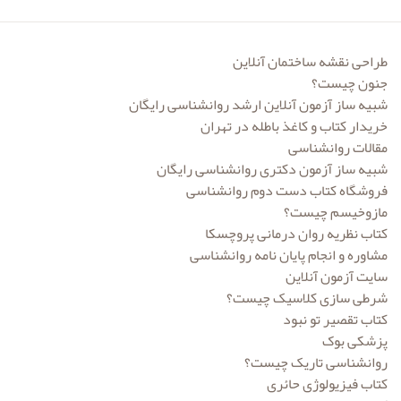
انتشارات سخن
انتشارات شباهنگ
طراحی نقشه ساختمان آنلاین
جنون چیست؟
انتشارات صابرین
شبیه ساز آزمون آنلاین ارشد روانشناسی رایگان
انتشارات طرحواره
خریدار کتاب و کاغذ باطله در تهران
مقالات روانشناسی
انتشارات فروزش
شبیه ساز آزمون دکتری روانشناسی رایگان
فروشگاه کتاب دست دوم روانشناسی
انتشارات قطره
مازوخیسم چیست؟
انتشارات ققنوس
کتاب نظریه روان درمانی پروچسکا
مشاوره و انجام پایان نامه روانشناسی
انتشارات کمال تربیت
سایت آزمون آنلاین
انتشارات گپ
شرطی سازی کلاسیک چیست؟
کتاب تقصیر تو نبود
انتشارات ما و شما
پزشکی بوک
روانشناسی تاریک چیست؟
انتشارات ماهان
کتاب فیزیولوژی حائری
انتشارات مدرسان شریف