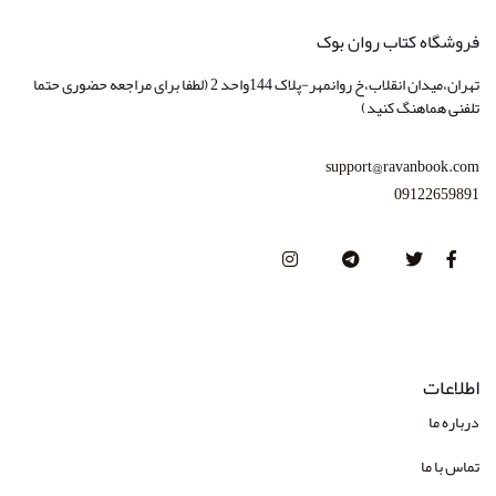
انتشارات ویرایش
فروشگاه کتاب روان بوک
انتشارات ابن سینا
تهران،میدان انقلاب،خ روانمهر-پلاک 144واحد 2 (لطفا برای مراجعه حضوری حتما
تلفنی هماهنگ کنید)
انتشارات ارسباران
انتشارات دانژه
support@ravanbook.com
09122659891
انتشارات نشر نی
انتشارات آثارفکر
انتشارات آراه
انتشارات آکادمیک
انتشارات آگه
اطلاعات
انتشارات آوای نور
درباره ما
انتشارات آوند دانش
تماس با ما