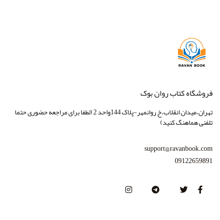
فروشگاه کتاب روان بوک
تهران،میدان انقلاب،خ روانمهر-پلاک 144واحد 2 (لطفا برای مراجعه حضوری حتما
تلفنی هماهنگ کنید)
support@ravanbook.com
09122659891