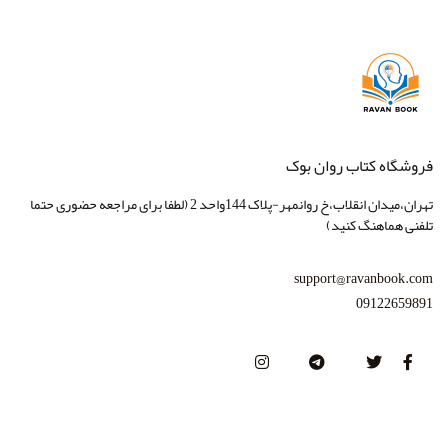
فروشگاه کتاب روان بوک
تهران،میدان انقلاب،خ روانمهر-پلاک 144واحد 2 (لطفا برای مراجعه حضوری حتما
تلفنی هماهنگ کنید)
support@ravanbook.com
09122659891