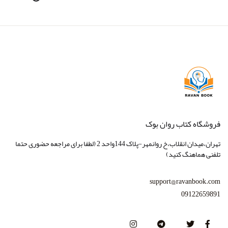
فروشگاه کتاب روان بوک
تهران،میدان انقلاب،خ روانمهر-پلاک 144واحد 2 (لطفا برای مراجعه حضوری حتما
تلفنی هماهنگ کنید)
support@ravanbook.com
09122659891