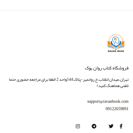
فروشگاه کتاب روان بوک
تهران،میدان انقلاب،خ روانمهر-پلاک 144واحد 2 (لطفا برای مراجعه حضوری حتما
تلفنی هماهنگ کنید)
support@ravanbook.com
09122659891