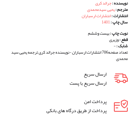
نویسنده :
جرالد کری
مترجم :
یحیی سیدمحمدی
انتشارات :
انتشارات ارسباران
سال چاپ :
1401
نوبت چاپ :
بیست وششم
قطع :
وزیری
شابک :
-
تعداد صفحه706 انتشارات ارسباران -نویسنده جرالد کری ترجمه یحیی سید
محمدی
ارسال سریع
ارسال سریع با پست
پرداخت امن
پرداخت از طریق درگاه های بانکی