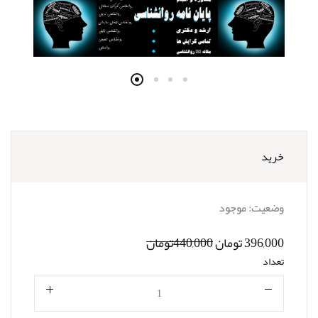
خرید
وضعیت:
موجود
396,000 تومان
440,000تومان
تعداد
تعداد