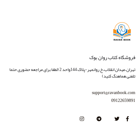
فروشگاه کتاب روان بوک
تهران،میدان انقلاب،خ روانمهر-پلاک 144واحد 2 (لطفا برای مراجعه حضوری حتما
تلفنی هماهنگ کنید)
support@ravanbook.com
09122659891