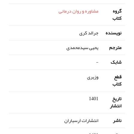
گروه
مشاوره و روان درمانی
کتاب
نویسنده
جرالد کری
مترجم
یحیی سیدمحمدی
شابک
-
قطع
وزیری
کتاب
تاریخ
1401
انتشار
ناشر
انتشارات ارسباران