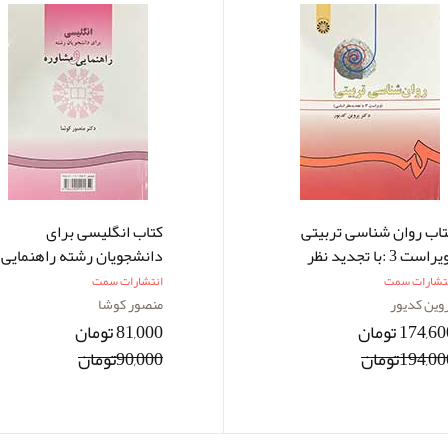
تاب روان شناسی تربیتی
کتاب انگلیسی برای
(ویراست 3 :با تجدید نظر
دانشجویان رشته راهنمایی
اسی) تالیف پروین کدیور
و مشاوره تالیف منصور کوشا
تشارات سمت
انتشارات سمت
وین کدیور
منصور کوشا
174,6 تومان
81,000 تومان
194,0تومان
90,000تومان