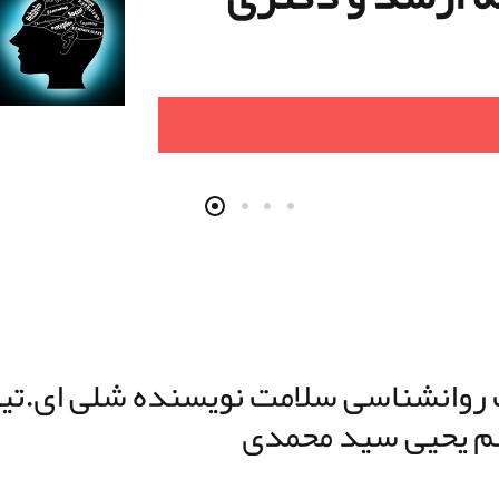
 روانشناسی سلامت نویسنده شلی ای.تیل
م یحیی سید محمدی