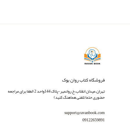
فروشگاه کتاب روان بوک
تهران،میدان انقلاب،خ روانمهر-پلاک 144واحد 2 (لطفا برای مراجعه
حضوری حتما تلفنی هماهنگ کنید)
support@ravanbook.com
09122659891