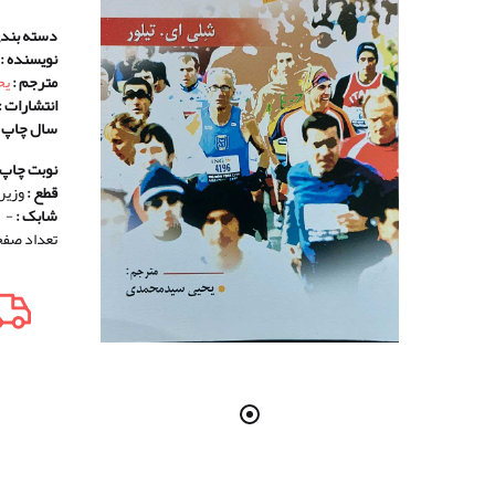
دسته بندی
نویسنده :
مترجم :
یح
انتشارات :
سال چاپ 
نوبت چاپ 
قطع :
وزیر
شابک :
-
تعداد صفحه 592 انتشارات روان- نویسنده شلی ای.تیلور مترجم