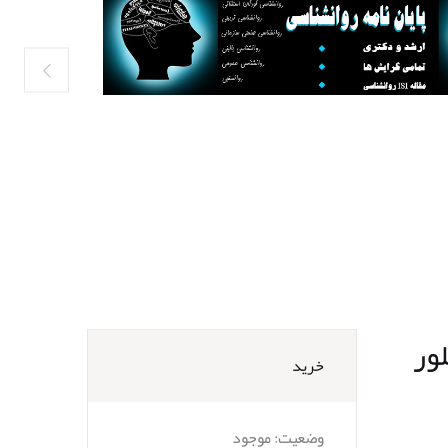
ور
خرید
وضعیت:
موجود